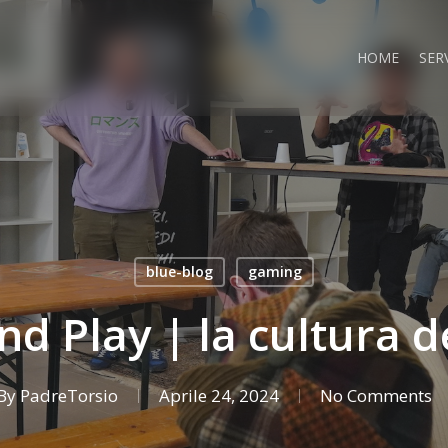
HOME
SERV
blue-blog
gaming
nd Play | la cultura 
By
PadreTorsio
Aprile 24, 2024
No Comments