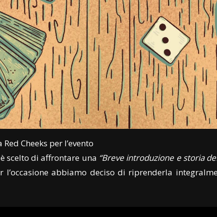
da Red Cheeks per l’evento
è scelto di affrontare una
“Breve introduzione e storia del
er l’occasione abbiamo deciso di riprenderla integralm