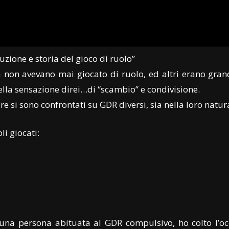
uzione e storia del gioco di ruolo”
iva non avevano mai giocato di ruolo, ed altri erano gra
 bella sensazione direi…di “scambio” e condivisione.
are si sono confrontati su GDR diversi, sia nella loro natu
li giocati:
a persona abituata al GDR compulsivo, ho colto l’occa