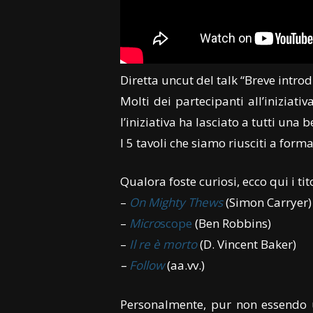
Diretta uncut del talk “Breve introd
Molti dei partecipanti all’iniziat
l’iniziativa ha lasciato a tutti una
I 5 tavoli che siamo riusciti a form
Qualora foste curiosi, ecco qui i tito
–
On Mighty Thews
(Simon Carryer)
–
Micro
scope
(Ben Robbins)
–
Il re è morto
(D. Vincent Baker)
–
Follow
(aa.vv.)
Personalmente, pur non essendo un