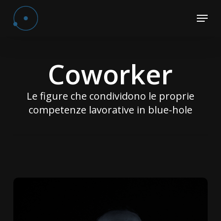
Skip
Menu
to
Close
main
Menu
content
Coworker
Le figure che condividono le proprie
competenze lavorative in blue-hole