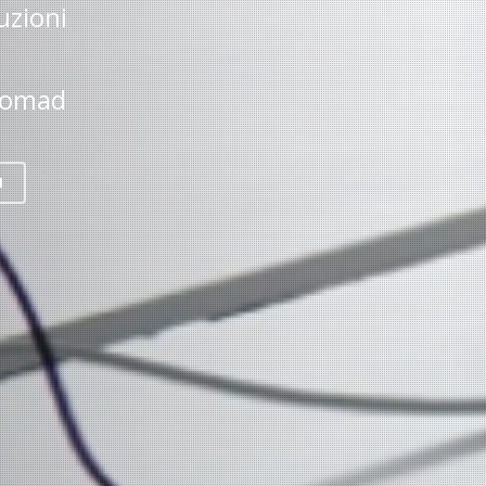
uzioni
 nomad
I