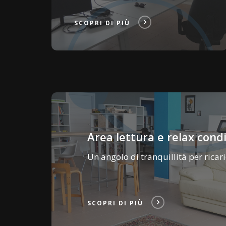
SCOPRI DI PIÙ
Area lettura e relax cond
Un angolo di tranquillità per ricari
SCOPRI DI PIÙ