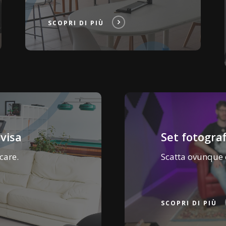
SCOPRI DI PIÙ
ivisa
Set fotogra
care.
Scatta ovunque c
SCOPRI DI PIÙ