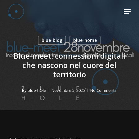
Skip
Menu
to
main
content
blue-blog
blue-home
Blue-meet: connessioni digitali
che nascono nel cuore del
territorio
By
blue-hOle
Novembre 5, 2025
No Comments