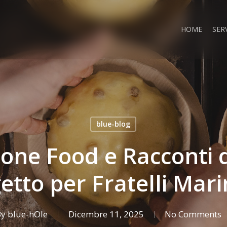
HOME
SERV
blue-blog
ne Food e Racconti d
etto per Fratelli Mari
By
blue-hOle
Dicembre 11, 2025
No Comments