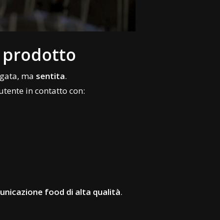
l prodotto
iegata, ma
sentita
.
’utente in contatto con:
nicazione food di alta qualità
.