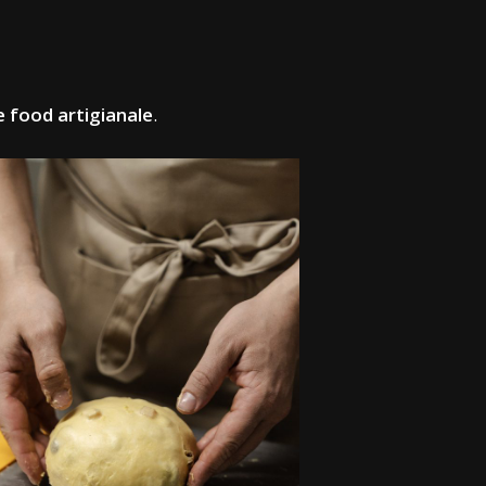
 food artigianale
.