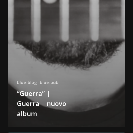
blue-blog
blue-pub
“Guerra” |
Guerra | nuovo
album