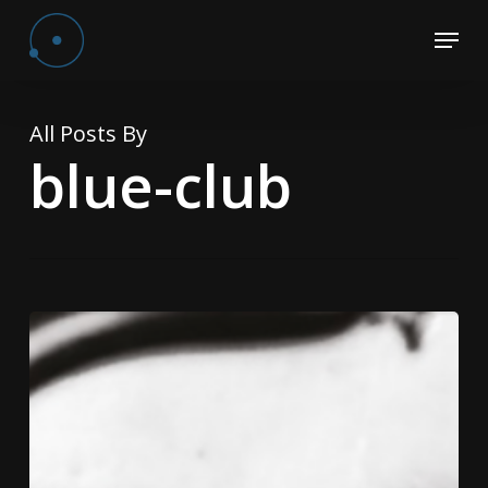
Skip
Menu
to
Close
main
Menu
content
All Posts By
blue-club
“Guerra”
|
Guerra
|
nuovo